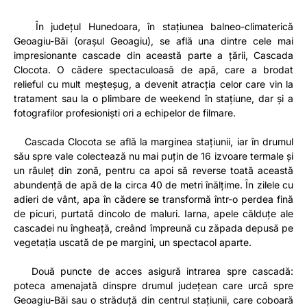
În județul Hunedoara, în stațiunea balneo-climaterică
Geoagiu-Băi (orașul Geoagiu), se află una dintre cele mai
impresionante cascade din această parte a țării, Cascada
Clocota. O cădere spectaculoasă de apă, care a brodat
relieful cu mult meșteșug, a devenit atracția celor care vin la
tratament sau la o plimbare de weekend în stațiune, dar și a
fotografilor profesioniști ori a echipelor de filmare.
Cascada Clocota se află la marginea stațiunii, iar în drumul
său spre vale colectează nu mai puțin de 16 izvoare termale și
un râuleț din zonă, pentru ca apoi să reverse toată această
abundență de apă de la circa 40 de metri înălțime. În zilele cu
adieri de vânt, apa în cădere se transformă într-o perdea fină
de picuri, purtată dincolo de maluri. Iarna, apele călduțe ale
cascadei nu îngheață, creând împreună cu zăpada depusă pe
vegetația uscată de pe margini, un spectacol aparte.
Două puncte de acces asigură intrarea spre cascadă:
poteca amenajată dinspre drumul județean care urcă spre
Geoagiu-Băi sau o străduță din centrul stațiunii, care coboară