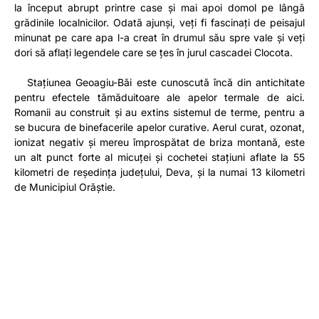
la început abrupt printre case și mai apoi domol pe lângă
grădinile localnicilor. Odată ajunși, veți fi fascinați de peisajul
minunat pe care apa l-a creat în drumul său spre vale și veți
dori să aflați legendele care se țes în jurul cascadei Clocota.
Stațiunea Geoagiu-Băi este cunoscută încă din antichitate
pentru efectele tămăduitoare ale apelor termale de aici.
Romanii au construit și au extins sistemul de terme, pentru a
se bucura de binefacerile apelor curative. Aerul curat, ozonat,
ionizat negativ și mereu împrospătat de briza montană, este
un alt punct forte al micuței și cochetei stațiuni aflate la 55
kilometri de reședința județului, Deva, și la numai 13 kilometri
de Municipiul Orăștie.