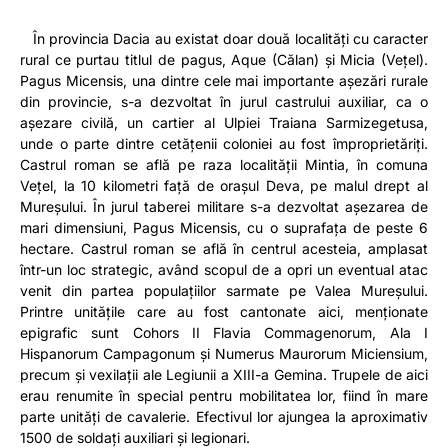
În provincia Dacia au existat doar două localități cu caracter
rural ce purtau titlul de pagus, Aque (Călan) și Micia (Vețel).
Pagus Micensis, una dintre cele mai importante așezări rurale
din provincie, s-a dezvoltat în jurul castrului auxiliar, ca o
așezare civilă, un cartier al Ulpiei Traiana Sarmizegetusa,
unde o parte dintre cetățenii coloniei au fost împroprietăriți.
Castrul roman se află pe raza localității Mintia, în comuna
Vețel, la 10 kilometri față de orașul Deva, pe malul drept al
Mureșului. În jurul taberei militare s-a dezvoltat așezarea de
mari dimensiuni, Pagus Micensis, cu o suprafața de peste 6
hectare. Castrul roman se află în centrul acesteia, amplasat
într-un loc strategic, având scopul de a opri un eventual atac
venit din partea populațiilor sarmate pe Valea Mureșului.
Printre unitățile care au fost cantonate aici, menționate
epigrafic sunt Cohors II Flavia Commagenorum, Ala I
Hispanorum Campagonum și Numerus Maurorum Miciensium,
precum și vexilații ale Legiunii a XIII-a Gemina. Trupele de aici
erau renumite în special pentru mobilitatea lor, fiind în mare
parte unități de cavalerie. Efectivul lor ajungea la aproximativ
1500 de soldați auxiliari și legionari.